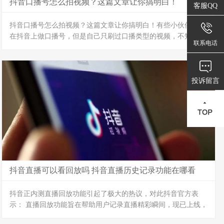
抖音口播号怎么拍视频？这篇文章让你搞明白！
客服QQ
抖音口播号怎么拍视频？这篇文章让你搞明白！有些小伙伴打算
在抖音上做口播号，但是自己只刷过口播类型的视频，不知道这
联系电话
个是怎么做的？这怎么办好呢？其实大家不用太担心，你看完这
篇文章之后，大概能明白了！
确定主题和内容：在拍摄前，您需要确定您的视频主题和内容，
这样才能更好地为您的观众提供有价值的信息。
投诉留言
准备好道具和背景：根据您的主题和内容，准备好相应的道具和
背景，这样可以让您的视频更加生动有趣。
确定拍摄角度和镜头：选择合适的拍摄角度和镜头可以让您的视
频更加吸引人，同时也可以突出您的主题和...
抖音直播可以看回放吗 抖音直播历史记录功能在哪看
抖音正内测直播回放功能引起了极大的热议，对此抖音官方表
示： 直播回放功能旨在帮助用户记录直播精彩瞬间，现已上线，
将陆续向用户开放。抖音正在测试直播回放功能，可观看全程的