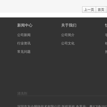
以让我推广好产品呢？今天小编就来给大家支招，各位小伙伴快
来学习吧！
上一页
首页
1、用优质的内容营造产品
优质的产品内容最能引起人情感的共识。所以在抖音推广产品要
结合产品的内容融入音乐情感，直击人内心柔软的地方，让人家
新闻中心
关于我们
觉得非看不可，看完非常打动非常感触，这样不仅能够成为爆
款，还可以形成一个很好的数据爆发。
公司新闻
公司简介
2、短视频广告植入
行业资讯
公司文化
常见问题
清洗剂
深圳市东企网络技术有限公司 版权所有 备案号:
粤ICP备191