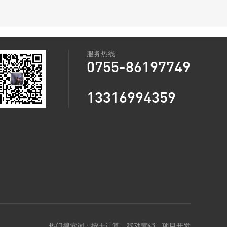
直播内容。当主播直播完成后，该直播将会完整记录下来，并发
布在主播抖音的作品一栏内新功能分别为：直播回放功能、抖音
PC端、抖音横屏功能、增加实时直播间带货榜与小时榜并列、新
增抖音云游戏功能、限时可见
其中正内测直播回放功能引起了极大的热议，对此抖音官方表
服务热线
示： 直播回放功能旨在帮助用户记录直播精彩瞬间，现已上线，
0755-86197749
将陆续向用户开放。
13316994359
热门搜索词：
按天计算
，
移动营销
，
项目开发