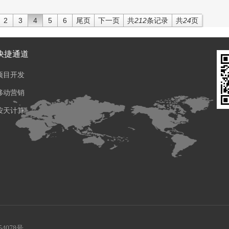
单的，大家按照下面的步骤来做，就没有什么问题了。
第一步：点击打开抖音app，在抖音的主页上点击右下角的
2
3
4
5
6
尾页
下一页
共
212
条记录
共
24
页
【我】。
第二步：点击进入个人页面之后点击上面的【商品橱窗】功能入
口，在商品橱窗页面上点击打开设置。
快捷通道
第三步：关闭团购达人即可，大功告成。
项目开发
移动营销
按天计算
54078号